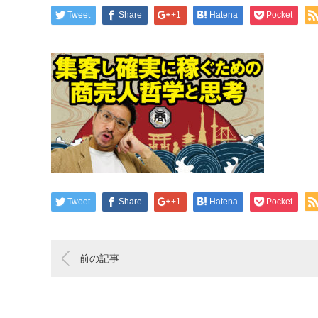
Tweet
Share
+1
Hatena
Pocket
Tweet
Share
+1
Hatena
Pocket
前の記事