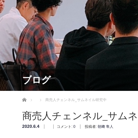
ブログ
ホーム
商売人チェンネル_サムネイル研究中
商売人チェンネル_サム
2020.6.4
コメント:
0
投稿者:
朝﨑 隼人