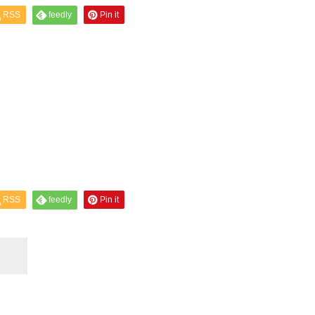
RSS
feedly
Pin it
RSS
feedly
Pin it