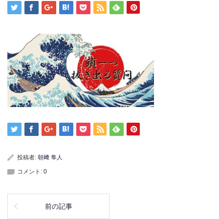
投稿者:
朝﨑 隼人
コメント:
0
前の記事