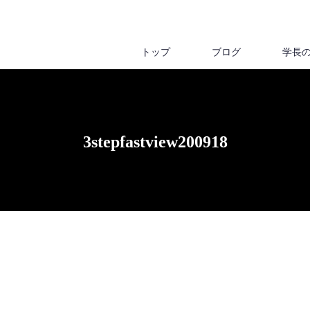
トップ
ブログ
学長
3stepfastview200918