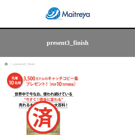
present3_finish
ホーム
present3_finish