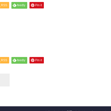
RSS
feedly
Pin it
RSS
feedly
Pin it