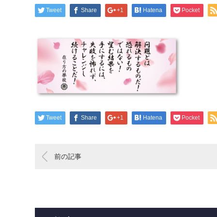
Tweet
Share
+1
Hatena
Pocket
Tweet
Share
+1
Hatena
Pocket
前の記事