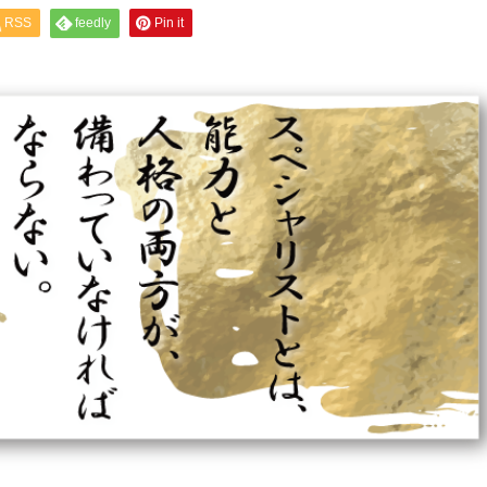
RSS
feedly
Pin it