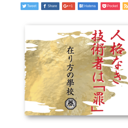
Tweet
Share
+1
Hatena
Pocket