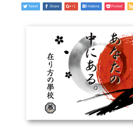
Tweet
Share
+1
Hatena
Pocket