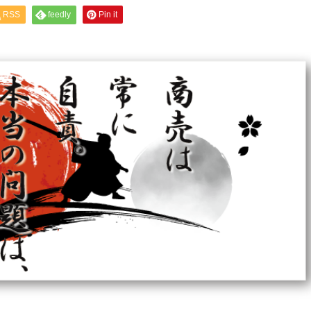
RSS
feedly
Pin it